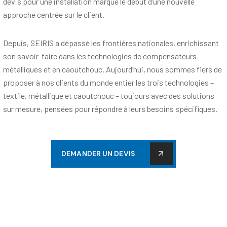
devis pour une installation marque le début d’une nouvelle
approche centrée sur le client.
Depuis, SEIRIS a dépassé les frontières nationales, enrichissant
son savoir-faire dans les technologies de compensateurs
métalliques et en caoutchouc. Aujourd’hui, nous sommes fiers de
proposer à nos clients du monde entier les trois technologies –
textile, métallique et caoutchouc – toujours avec des solutions
sur mesure, pensées pour répondre à leurs besoins spécifiques.
D
E
M
A
N
D
E
R
U
N
D
E
V
I
S