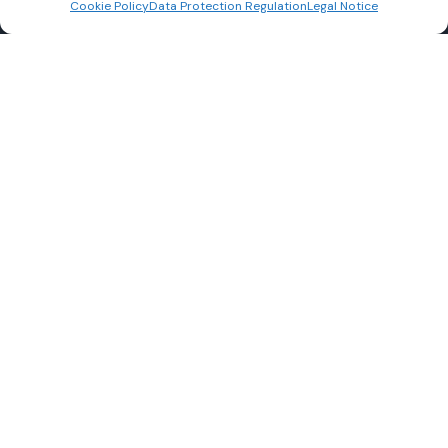
Cookie Policy
Data Protection Regulation
Legal Notice
SEIRIS EXPANSION JOINTS
91830 Le Coudray Montceaux, France
+33(0)169012039
contact@seiris-sa.com