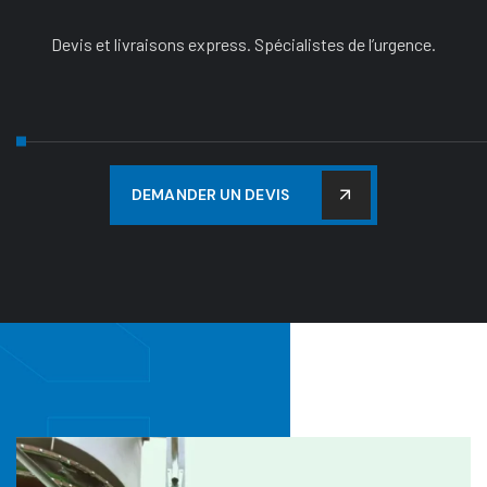
Devis et livraisons express. Spécialistes de l’urgence.
D
E
M
A
N
D
E
R
U
N
D
E
V
I
S