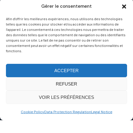
Gérer le consentement
Afin d’offrir les meilleures expériences, nous utilisons des technologies
telles que les cookies pour stocker et/ou accéder aux informations de
Cliquez pour accepter les cookies marketing
l’appareil. Le consentement à ces technologies nous permettra de traiter
des données telles que le comportement de navigation ou des identifiants
et activer ce contenu
uniques sur ce site. Le fait de ne pas consentir ou de retirer son
consentement peut avoir un effet négatif sur certaines fonctionnalités et
fonctions.
ACCEPTER
REFUSER
VOIR LES PRÉFÉRENCES
Cookie Policy
Data Protection Regulation
Legal Notice
SEIRIS EXPANSION JOINTS
91830 Le Coudray Montceaux, France