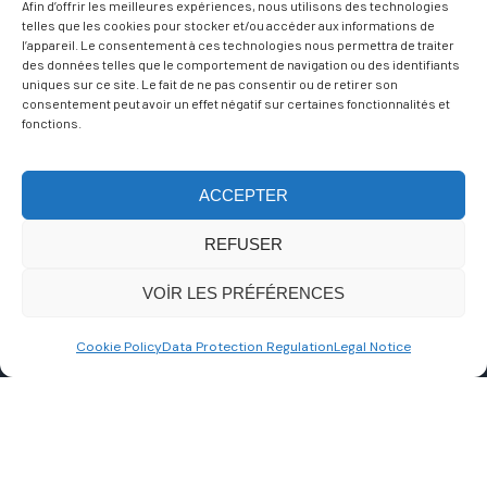
Afin d’offrir les meilleures expériences, nous utilisons des technologies
telles que les cookies pour stocker et/ou accéder aux informations de
pazarlama çerezlerini kabul etmek ve bu
l’appareil. Le consentement à ces technologies nous permettra de traiter
des données telles que le comportement de navigation ou des identifiants
içeriği etkinleştirmek için tıklayın
uniques sur ce site. Le fait de ne pas consentir ou de retirer son
consentement peut avoir un effet négatif sur certaines fonctionnalités et
fonctions.
ACCEPTER
REFUSER
VOIR LES PRÉFÉRENCES
Cookie Policy
Data Protection Regulation
Legal Notice
SEIRIS EXPANSION JOINTS
91830 Le Coudray Montceaux, France