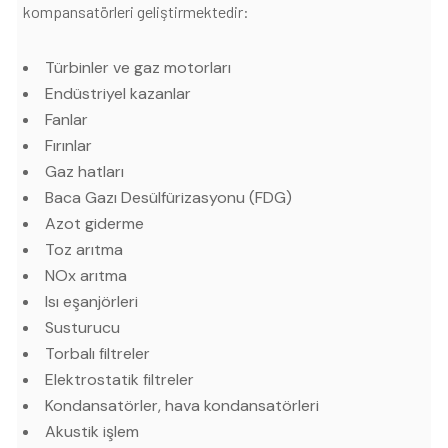
kompansatörleri geliştirmektedir:
Türbinler ve gaz motorları
Endüstriyel kazanlar
Fanlar
Fırınlar
Gaz hatları
Baca Gazı Desülfürizasyonu (FDG)
Azot giderme
Toz arıtma
NOx arıtma
Isı eşanjörleri
Susturucu
Torbalı filtreler
Elektrostatik filtreler
Kondansatörler, hava kondansatörleri
Akustik işlem