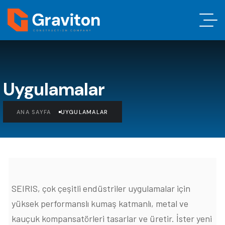
Uygulamalar
ANA SAYFA
UYGULAMALAR
SEIRIS, çok çeşitli endüstriler uygulamalar için
yüksek performanslı kumaş katmanlı, metal ve
kauçuk kompansatörleri tasarlar ve üretir. İster yeni